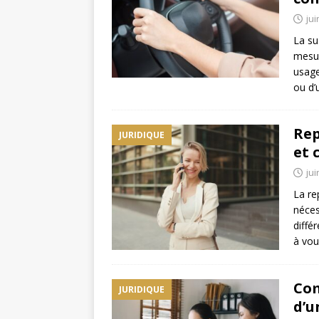
jui
La su
mesur
usage
ou d’
Rep
JURIDIQUE
et 
jui
La re
néces
différ
à vou
Com
JURIDIQUE
d’u