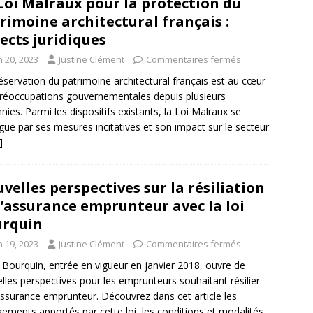
Loi Malraux pour la protection du
rimoine architectural français :
ects juridiques
n 20, 2023
Justine Clément
Commentaires fermés
éservation du patrimoine architectural français est au cœur
réoccupations gouvernementales depuis plusieurs
nies. Parmi les dispositifs existants, la Loi Malraux se
ngue par ses mesures incitatives et son impact sur le secteur
]
velles perspectives sur la résiliation
l’assurance emprunteur avec la loi
urquin
n 19, 2023
Justine Clément
Commentaires fermés
i Bourquin, entrée en vigueur en janvier 2018, ouvre de
lles perspectives pour les emprunteurs souhaitant résilier
assurance emprunteur. Découvrez dans cet article les
ements apportés par cette loi, les conditions et modalités