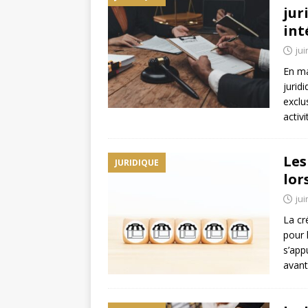
jur
int
jui
En ma
jurid
exclu
activ
Les
JURIDIQUE
lor
jui
La cr
pour 
s’app
avant