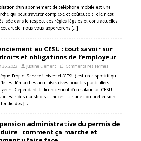
siliation d’un abonnement de téléphone mobile est une
che qui peut s’avérer complexe et coûteuse si elle n’est
éalisée dans le respect des règles légales et contractuelles.
cet article, nous vous apporterons
[…]
enciement au CESU : tout savoir sur
 droits et obligations de l’employeur
n 26, 2023
Justine Clément
Commentaires fermés
èque Emploi Service Universel (CESU) est un dispositif qui
ifie les démarches administratives pour les particuliers
yeurs. Cependant, le licenciement d’un salarié au CESU
soulever des questions et nécessiter une compréhension
ofondie des
[…]
pension administrative du permis de
duire : comment ça marche et
ment y faire face