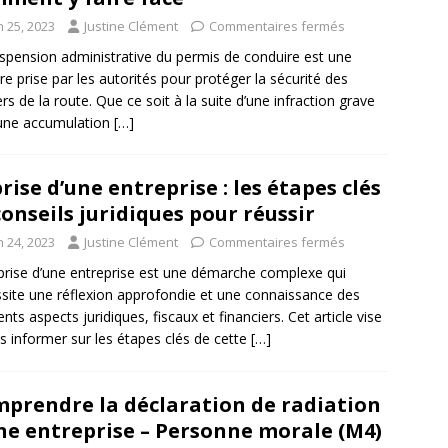
n 25, 2023
Justine Clément
Commentaires fermés
spension administrative du permis de conduire est une
e prise par les autorités pour protéger la sécurité des
rs de la route. Que ce soit à la suite d’une infraction grave
une accumulation
[…]
rise d’une entreprise : les étapes clés
conseils juridiques pour réussir
n 24, 2023
Justine Clément
Commentaires fermés
prise d’une entreprise est une démarche complexe qui
site une réflexion approfondie et une connaissance des
ents aspects juridiques, fiscaux et financiers. Cet article vise
s informer sur les étapes clés de cette
[…]
prendre la déclaration de radiation
ne entreprise – Personne morale (M4)