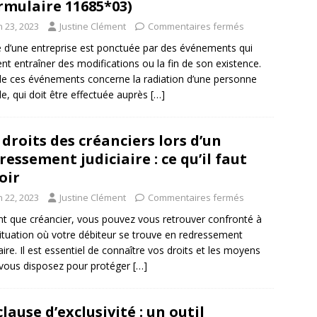
rmulaire 11685*03)
n 23, 2023
Justine Clément
Commentaires fermés
e d’une entreprise est ponctuée par des événements qui
nt entraîner des modifications ou la fin de son existence.
de ces événements concerne la radiation d’une personne
e, qui doit être effectuée auprès
[…]
 droits des créanciers lors d’un
ressement judiciaire : ce qu’il faut
oir
n 22, 2023
Justine Clément
Commentaires fermés
nt que créancier, vous pouvez vous retrouver confronté à
ituation où votre débiteur se trouve en redressement
iaire. Il est essentiel de connaître vos droits et les moyens
vous disposez pour protéger
[…]
clause d’exclusivité : un outil