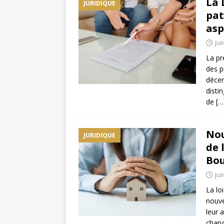
La 
JURIDIQUE
pat
asp
jui
La pr
des p
décen
disti
de
[…
Nou
JURIDIQUE
de 
Bo
jui
La lo
nouve
leur 
chang