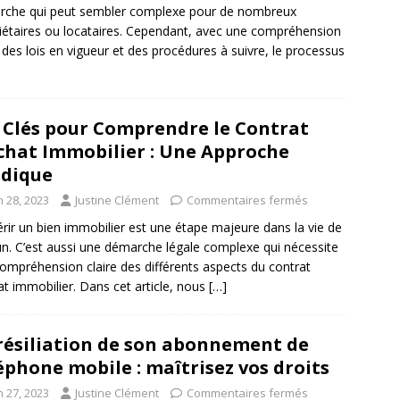
rche qui peut sembler complexe pour de nombreux
iétaires ou locataires. Cependant, avec une compréhension
e des lois en vigueur et des procédures à suivre, le processus
 Clés pour Comprendre le Contrat
chat Immobilier : Une Approche
idique
n 28, 2023
Justine Clément
Commentaires fermés
rir un bien immobilier est une étape majeure dans la vie de
n. C’est aussi une démarche légale complexe qui nécessite
ompréhension claire des différents aspects du contrat
at immobilier. Dans cet article, nous
[…]
résiliation de son abonnement de
éphone mobile : maîtrisez vos droits
n 27, 2023
Justine Clément
Commentaires fermés