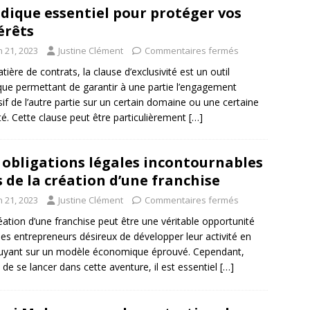
idique essentiel pour protéger vos
érêts
n 21, 2023
Justine Clément
Commentaires fermés
tière de contrats, la clause d’exclusivité est un outil
ique permettant de garantir à une partie l’engagement
sif de l’autre partie sur un certain domaine ou une certaine
ité. Cette clause peut être particulièrement
[…]
 obligations légales incontournables
s de la création d’une franchise
n 21, 2023
Justine Clément
Commentaires fermés
éation d’une franchise peut être une véritable opportunité
les entrepreneurs désireux de développer leur activité en
uyant sur un modèle économique éprouvé. Cependant,
 de se lancer dans cette aventure, il est essentiel
[…]