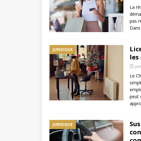
La ré
démar
pas r
Dans 
Lic
JURIDIQUE
les
jui
Le Ch
simpl
emplo
peut 
appr
Sus
JURIDIQUE
con
com