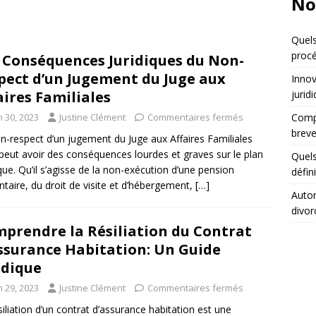
No
Quels
procé
 Conséquences Juridiques du Non-
pect d’un Jugement du Juge aux
Innov
aires Familiales
jurid
n 30, 2023
Justine Clément
Commentaires fermés
Compa
breve
n-respect d’un jugement du Juge aux Affaires Familiales
 peut avoir des conséquences lourdes et graves sur le plan
Quels
ique. Qu’il s’agisse de la non-exécution d’une pension
défin
ntaire, du droit de visite et d’hébergement,
[…]
Autor
divor
prendre la Résiliation du Contrat
ssurance Habitation: Un Guide
idique
n 29, 2023
Justine Clément
Commentaires fermés
siliation d’un contrat d’assurance habitation est une