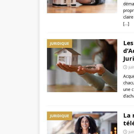
déma
propr
clair
[…]
Les
JURIDIQUE
d’A
Jur
jui
Acqué
chacu
une c
d’ach
La 
JURIDIQUE
tél
jui