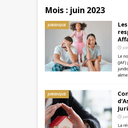
Mois :
juin 2023
Les
JURIDIQUE
res
Aff
jui
Le no
(JAF)
jurid
alime
Com
JURIDIQUE
d’A
Jur
jui
La ré