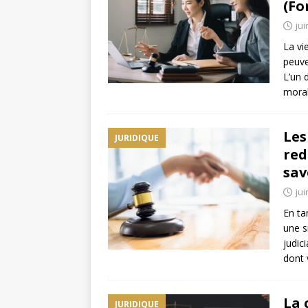
(Fo
jui
La vi
peuve
L’un 
moral
Les
JURIDIQUE
red
sav
jui
En ta
une s
judic
dont 
La 
JURIDIQUE