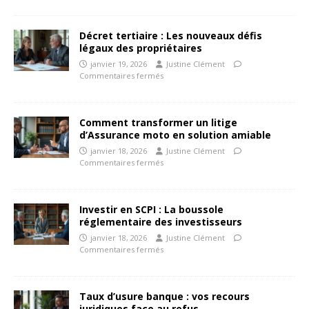
Décret tertiaire : Les nouveaux défis
légaux des propriétaires
janvier 19, 2026
Justine Clément
Commentaires fermés
Comment transformer un litige
d’Assurance moto en solution amiable
janvier 18, 2026
Justine Clément
Commentaires fermés
Investir en SCPI : La boussole
réglementaire des investisseurs
janvier 18, 2026
Justine Clément
Commentaires fermés
Taux d’usure banque : vos recours
juridiques face au refus