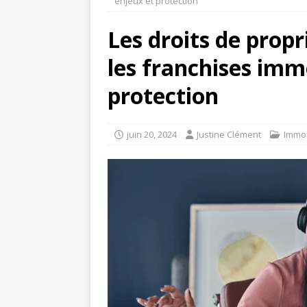
enjeux et protection
Les droits de propr
les franchises immo
protection
juin 20, 2024
Justine Clément
Immob