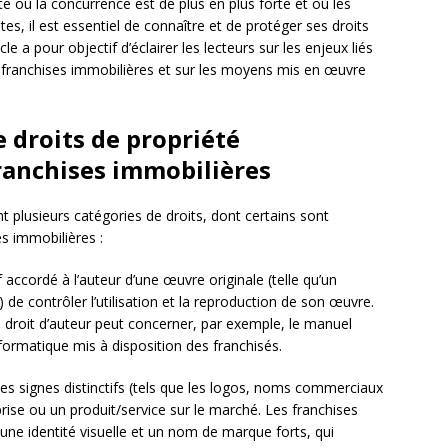
e où la concurrence est de plus en plus forte et où les
s, il est essentiel de connaître et de protéger ses droits
cle a pour objectif d’éclairer les lecteurs sur les enjeux liés
es franchises immobilières et sur les moyens mis en œuvre
e droits de propriété
franchises immobilières
nt plusieurs catégories de droits, dont certains sont
es immobilières :
sif accordé à l’auteur d’une œuvre originale (telle qu’un
 de contrôler l’utilisation et la reproduction de son œuvre.
e droit d’auteur peut concerner, par exemple, le manuel
formatique mis à disposition des franchisés.
r les signes distinctifs (tels que les logos, noms commerciaux
prise ou un produit/service sur le marché. Les franchises
une identité visuelle et un nom de marque forts, qui