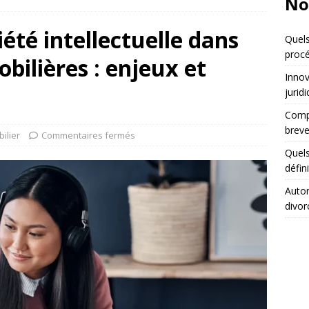
No
iété intellectuelle dans
Quels
procé
bilières : enjeux et
Innov
jurid
Compa
breve
ilier
Commentaires fermés
Quels
défin
Autor
divor