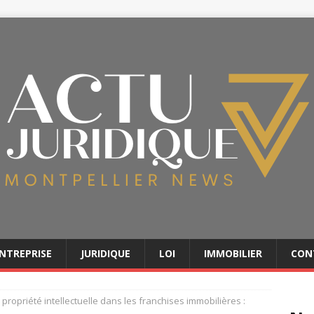
NTREPRISE
JURIDIQUE
LOI
IMMOBILIER
CON
 propriété intellectuelle dans les franchises immobilières :