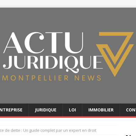
NTREPRISE
JURIDIQUE
LOI
IMMOBILIER
CON
 de dette : Un guide complet par un expert en droit