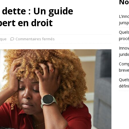
No
dette : Un guide
L’inn
ert en droit
juris
Quels
procé
ique
Commentaires fermés
Innov
jurid
Compa
breve
Quels
défin