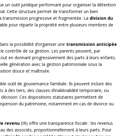
ue un outil juridique performant pour organiser la détention
lial. Cette structure permet de transformer un bien
i sa transmission progressive et fragmentée. La
division du
uable pour répartir la propriété entre plusieurs membres de
ans la possibilité d’organiser une
transmission anticipée
le contrôle de sa gestion. Les parents peuvent, par
tout en donnant progressivement des parts à leurs enfants.
elle génération avec la gestion patrimoniale sous la
nsition douce et maîtrisée.
ble outil de gouvernance familiale. Ils peuvent inclure des
s à des tiers, des clauses d’inaliénabilité temporaire, ou
 décision. Ces dispositions statutaires permettent de
a dispersion du patrimoine, notamment en cas de divorce ou
le revenu
(IR) offre une transparence fiscale : les revenus
au des associés, proportionnellement à leurs parts. Pour