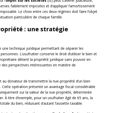
r l’
impôt sur les sociétés
(IS) peut s’avérer judicieuse,
erves faiblement imposées et d’appliquer l’amortissement
imposable. Le choix entre ces deux régimes doit faire l’objet
ituation particulière de chaque famille.
priété : une stratégie
e une technique juridique permettant de séparer les
personnes. L’usufruitier conserve le droit d’utiliser le bien et
ropriétaire détient la propriété juridique sans pouvoir en
e des perspectives intéressantes en matière de
 au donateur de transmettre la nue-propriété d’un bien
. Cette opération présente un avantage fiscal considérable
 uniquement sur la valeur de la nue-propriété, déterminée
ier. À titre d’exemple, pour un usufruitier âgé de 65 ans, la
otale du bien, réduisant d’autant l’assiette taxable.