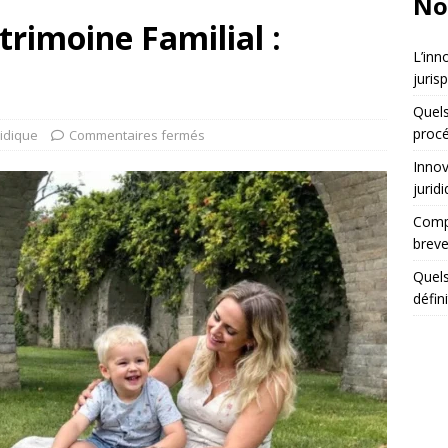
No
trimoine Familial :
L’inn
juris
Quels
procé
ridique
Commentaires fermés
Innov
jurid
Compa
breve
Quels
défin