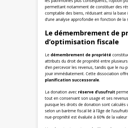
les patrimoines plus conséquents, l’option pou
permettant notamment de constituer des rés
comptable des biens, réduisant ainsi la base 
d’une analyse approfondie en fonction de la s
Le démembrement de pro
d’optimisation fiscale
Le
démembrement de propriété
constitu
attributs du droit de propriété entre plusieurs 
d’en percevoir les revenus, tandis que le nu-p
jouir immédiatement. Cette dissociation offr
planification successorale
.
La donation avec
réserve d’usufruit
permet
tout en conservant son usage et ses revenus
puisque les droits de donation sont calculés
selon un barème fiscal lié à l’âge de l’usufruit
nue-propriété est évaluée à 60% de la valeur t