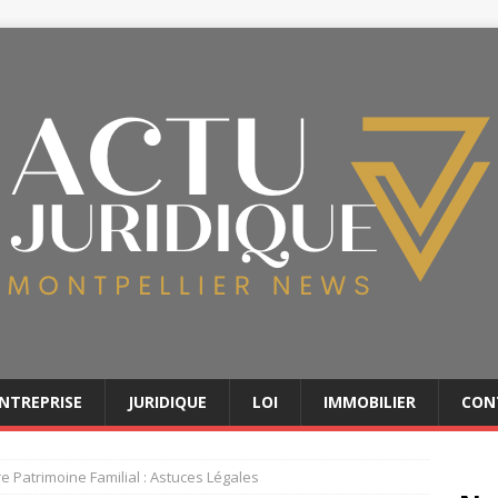
NTREPRISE
JURIDIQUE
LOI
IMMOBILIER
CON
e Patrimoine Familial : Astuces Légales