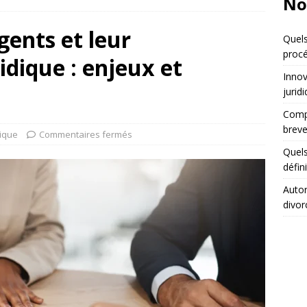
No
igents et leur
Quels
procé
idique : enjeux et
Innov
jurid
Compa
breve
dique
Commentaires fermés
Quels
défin
Autor
divor