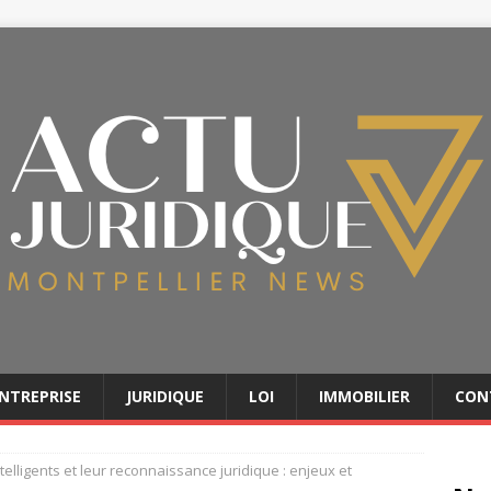
NTREPRISE
JURIDIQUE
LOI
IMMOBILIER
CON
telligents et leur reconnaissance juridique : enjeux et