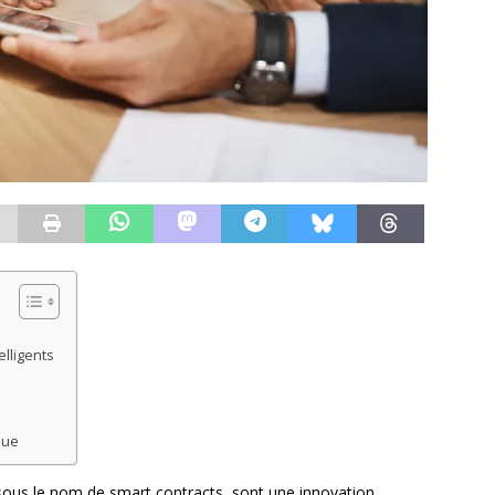
elligents
que
 sous le nom de smart contracts, sont une innovation