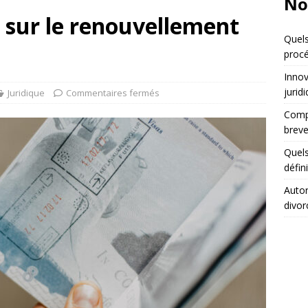
No
r sur le renouvellement
Quels
procé
Innov
jurid
Juridique
Commentaires fermés
Compa
breve
Quels
défin
Autor
divor