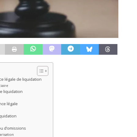
e légale de liquidation
ciaire
e liquidation
nce légale
iquidation
ou d’omissions
arisation