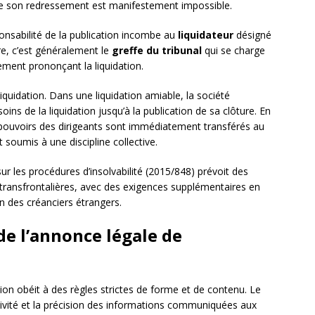
ue son redressement est manifestement impossible.
ponsabilité de la publication incombe au
liquidateur
désigné
ire, c’est généralement le
greffe du tribunal
qui se charge
gement prononçant la liquidation.
liquidation. Dans une liquidation amiable, la société
ns de la liquidation jusqu’à la publication de sa clôture. En
es pouvoirs des dirigeants sont immédiatement transférés au
t soumis à une discipline collective.
ur les procédures d’insolvabilité (2015/848) prévoit des
s transfrontalières, avec des exigences supplémentaires en
on des créanciers étrangers.
e l’annonce légale de
ion obéit à des règles strictes de forme et de contenu. Le
tivité et la précision des informations communiquées aux