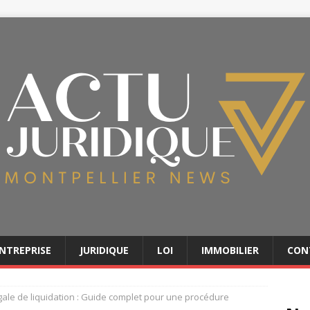
NTREPRISE
JURIDIQUE
LOI
IMMOBILIER
CON
gale de liquidation : Guide complet pour une procédure