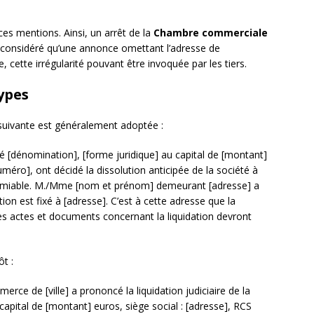
ces mentions. Ainsi, un arrêt de la
Chambre commerciale
a considéré qu’une annonce omettant l’adresse de
, cette irrégularité pouvant être invoquée par les tiers.
ypes
 suivante est généralement adoptée :
té [dénomination], [forme juridique] au capital de [montant]
numéro], ont décidé la dissolution anticipée de la société à
n amiable. M./Mme [nom et prénom] demeurant [adresse] a
ion est fixé à [adresse]. C’est à cette adresse que la
s actes et documents concernant la liquidation devront
ôt :
rce de [ville] a prononcé la liquidation judiciaire de la
capital de [montant] euros, siège social : [adresse], RCS