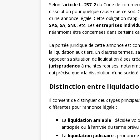
Selon l’
article L. 237-2
du Code de commerce, 
dissolution pour quelque cause que ce soit. Cet
d’une annonce légale. Cette obligation s’app
SAS
,
SA
,
SNC
, etc. Les
entreprises individ
néanmoins être concernées dans certains cas
La portée juridique de cette annonce est cons
la liquidation aux tiers. En d’autres termes, 
opposer sa situation de liquidation à ses cré
jurisprudence
à maintes reprises, notamme
qui précise que « la dissolution d’une société
Distinction entre liquidatio
Il convient de distinguer deux types principa
différentes pour l’annonce légale :
La
liquidation amiable
: décidée volo
anticipée ou à l’arrivée du terme prévu 
La
liquidation judiciaire
: prononcée 