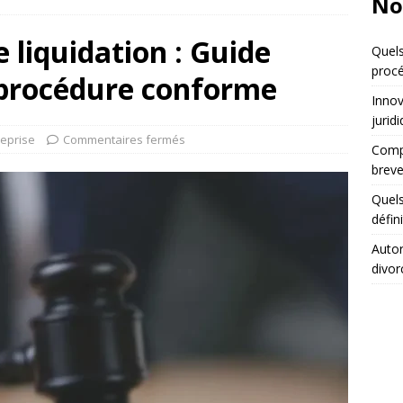
No
 liquidation : Guide
Quels
procé
procédure conforme
Innov
jurid
reprise
Commentaires fermés
Compa
breve
Quels
défin
Autor
divor