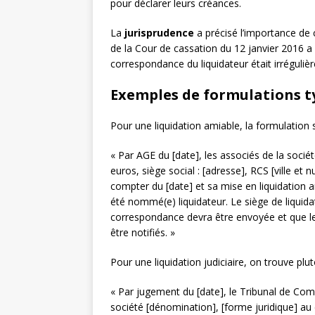
pour déclarer leurs créances.
La
jurisprudence
a précisé l’importance de 
de la Cour de cassation du 12 janvier 2016 
correspondance du liquidateur était irrégulière
Exemples de formulations t
Pour une liquidation amiable, la formulation
« Par AGE du [date], les associés de la socié
euros, siège social : [adresse], RCS [ville et 
compter du [date] et sa mise en liquidatio
été nommé(e) liquidateur. Le siège de liquidat
correspondance devra être envoyée et que le
être notifiés. »
Pour une liquidation judiciaire, on trouve plut
« Par jugement du [date], le Tribunal de Comme
société [dénomination], [forme juridique] au 