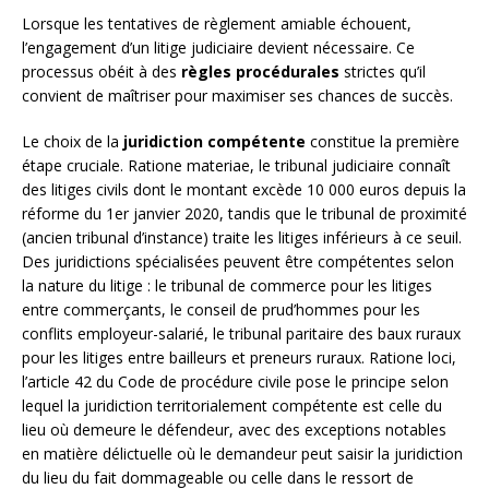
Lorsque les tentatives de règlement amiable échouent,
l’engagement d’un litige judiciaire devient nécessaire. Ce
processus obéit à des
règles procédurales
strictes qu’il
convient de maîtriser pour maximiser ses chances de succès.
Le choix de la
juridiction compétente
constitue la première
étape cruciale. Ratione materiae, le tribunal judiciaire connaît
des litiges civils dont le montant excède 10 000 euros depuis la
réforme du 1er janvier 2020, tandis que le tribunal de proximité
(ancien tribunal d’instance) traite les litiges inférieurs à ce seuil.
Des juridictions spécialisées peuvent être compétentes selon
la nature du litige : le tribunal de commerce pour les litiges
entre commerçants, le conseil de prud’hommes pour les
conflits employeur-salarié, le tribunal paritaire des baux ruraux
pour les litiges entre bailleurs et preneurs ruraux. Ratione loci,
l’article 42 du Code de procédure civile pose le principe selon
lequel la juridiction territorialement compétente est celle du
lieu où demeure le défendeur, avec des exceptions notables
en matière délictuelle où le demandeur peut saisir la juridiction
du lieu du fait dommageable ou celle dans le ressort de