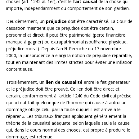
choses (art. 1242 al. 1er), c’est le
fait causal
de la chose qui
importe, indépendamment du comportement de son gardien.
Deuxièmement, un
préjudice
doit être caractérisé. La Cour de
cassation maintient que ce préjudice doit être certain,
personnel et direct. Il peut être patrimonial (perte financière,
manque à gagner) ou extrapatrimonial (souffrance physique,
préjudice moral). Depuis l’arrêt Perruche du 17 novembre
2000, la jurisprudence a élargi la notion de préjudice réparable,
tout en maintenant des limites strictes pour éviter une inflation
contentieuse.
Troisièmement, un
lien de causalité
entre le fait générateur
et le préjudice doit être prouvé. Ce lien doit être direct et
certain, conformément à l’article 1240 du Code civil qui précise
que « tout fait quelconque de l’homme qui cause à autrui un
dommage oblige celui par la faute duquel il est arrivé à le
réparer ». Les tribunaux français appliquent généralement la
théorie de la causalité adéquate, selon laquelle seule la cause
qui, dans le cours normal des choses, est propre à produire le
dommage, est retenue.