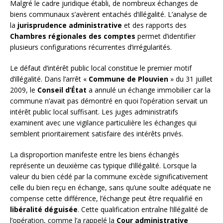
Malgré le cadre juridique établi, de nombreux échanges de
biens communaux s’avèrent entachés d’illégalité. L’analyse de
la
jurisprudence administrative
et des rapports des
Chambres régionales des comptes
permet d’identifier
plusieurs configurations récurrentes d’irrégularités.
Le défaut d’intérêt public local constitue le premier motif
d’illégalité. Dans l’arrêt «
Commune de Plouvien
» du 31 juillet
2009, le
Conseil d’État
a annulé un échange immobilier car la
commune n’avait pas démontré en quoi l’opération servait un
intérêt public local suffisant. Les juges administratifs
examinent avec une vigilance particulière les échanges qui
semblent prioritairement satisfaire des intérêts privés.
La disproportion manifeste entre les biens échangés
représente un deuxième cas typique d’illégalité. Lorsque la
valeur du bien cédé par la commune excède significativement
celle du bien reçu en échange, sans qu’une soulte adéquate ne
compense cette différence, l’échange peut être requalifié en
libéralité déguisée
. Cette qualification entraîne l’illégalité de
l’opération, comme l’a rappelé la
Cour administrative