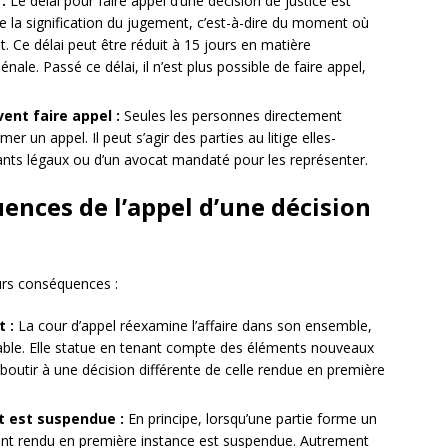
:
Le délai pour faire appel d’une décision de justice est
 la signification du jugement, c’est-à-dire du moment où
. Ce délai peut être réduit à 15 jours en matière
ale. Passé ce délai, il n’est plus possible de faire appel,
ent faire appel :
Seules les personnes directement
r un appel. Il peut s’agir des parties au litige elles-
nts légaux ou d’un avocat mandaté pour les représenter.
ences de l’appel d’une décision
eurs conséquences :
 :
La cour d’appel réexamine l’affaire dans son ensemble,
licable. Elle statue en tenant compte des éléments nouveaux
boutir à une décision différente de celle rendue en première
t est suspendue :
En principe, lorsqu’une partie forme un
ment rendu en première instance est suspendue. Autrement