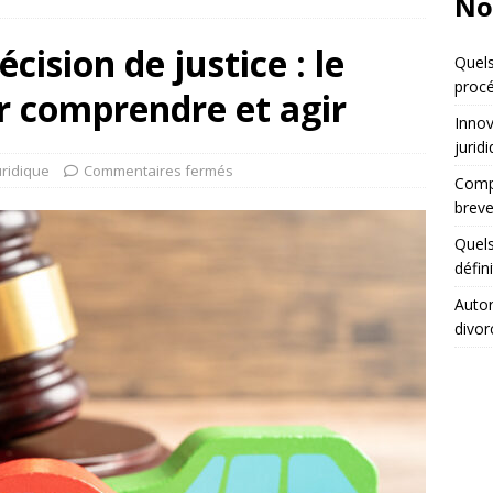
No
cision de justice : le
Quels
procé
r comprendre et agir
Innov
jurid
uridique
Commentaires fermés
Compa
breve
Quels
défin
Autor
divor