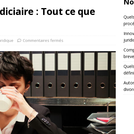
No
diciaire : Tout ce que
Quels
procé
Innov
jurid
uridique
Commentaires fermés
Compa
breve
Quels
défin
Autor
divor