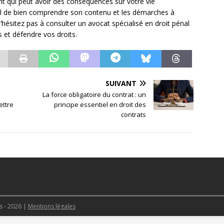
nt qui peut avoir des conséquences sur votre vie
tiel de bien comprendre son contenu et les démarches à
. N’hésitez pas à consulter un avocat spécialisé en droit pénal
et défendre vos droits.
SUIVANT
:
La force obligatoire du contrat : un
ettre
principe essentiel en droit des
contrats
es - 2026
|
Mentions légales