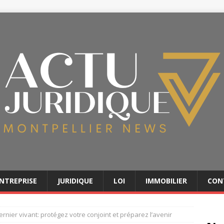
NTREPRISE
JURIDIQUE
LOI
IMMOBILIER
CON
rnier vivant: protégez votre conjoint et préparez l’avenir