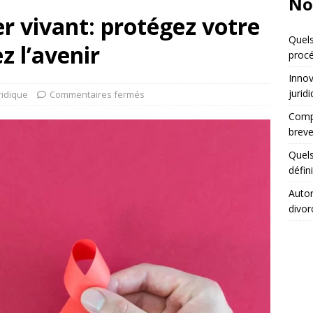
No
r vivant: protégez votre
Quels
z l’avenir
procé
Innov
jurid
ridique
Commentaires fermés
Compa
breve
Quels
défin
Autor
divor