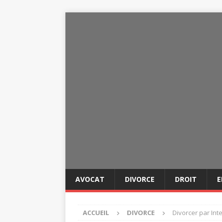
AVOCAT
DIVORCE
DROIT
E
ACCUEIL
DIVORCE
Divorcer par Int