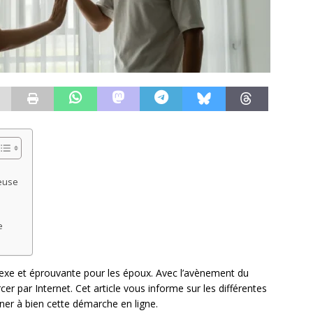
ieuse
e
exe et éprouvante pour les époux. Avec l’avènement du
er par Internet. Cet article vous informe sur les différentes
ner à bien cette démarche en ligne.