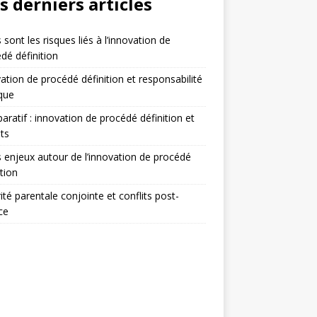
s derniers articles
 sont les risques liés à l’innovation de
dé définition
ation de procédé définition et responsabilité
ique
ratif : innovation de procédé définition et
ts
 enjeux autour de l’innovation de procédé
ition
ité parentale conjointe et conflits post-
ce