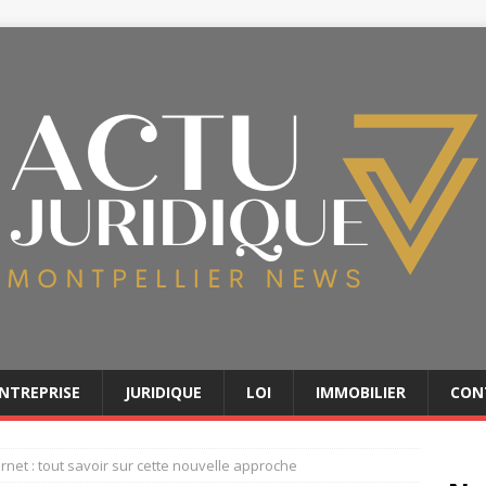
NTREPRISE
JURIDIQUE
LOI
IMMOBILIER
CON
ernet : tout savoir sur cette nouvelle approche