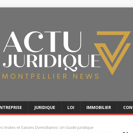
NTREPRISE
JURIDIQUE
LOI
IMMOBILIER
CON
 Visites et Saisies Domiciliaires: Un Guide Juridique