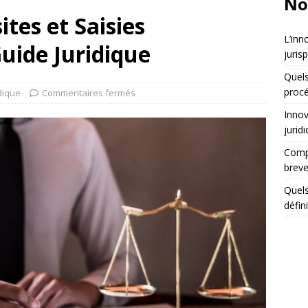
No
tes et Saisies
L’inn
Guide Juridique
juris
Quels
procé
dique
Commentaires fermés
Innov
jurid
Compa
breve
Quels
défin